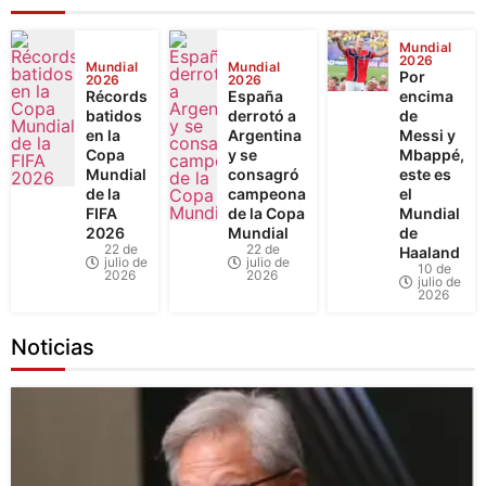
Mundial
2026
Mundial
Mundial
Por
2026
2026
Récords
España
encima
batidos
derrotó a
de
en la
Argentina
Messi y
Copa
y se
Mbappé,
Mundial
consagró
este es
de la
campeona
el
FIFA
de la Copa
Mundial
2026
Mundial
de
22 de
22 de
Haaland
julio de
julio de
10 de
2026
2026
julio de
2026
Noticias