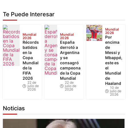
Te Puede Interesar
Mundial
2026
Mundial
Mundial
Por
2026
2026
Récords
España
encima
batidos
derrotó a
de
en la
Argentina
Messi y
Copa
y se
Mbappé,
Mundial
consagró
este es
de la
campeona
el
FIFA
de la Copa
Mundial
2026
Mundial
de
22 de
22 de
Haaland
julio de
julio de
10 de
2026
2026
julio de
2026
Noticias